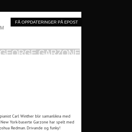
UM
/GEORGE GARZONE
FRE 7. FEB 2014 KL: 21:00 SARDINEN USF
ianist Carl Winther blir samanlikna med
i. New York-baserte Garzone har spelt med
l Joshua Redman. Drivande og funky!