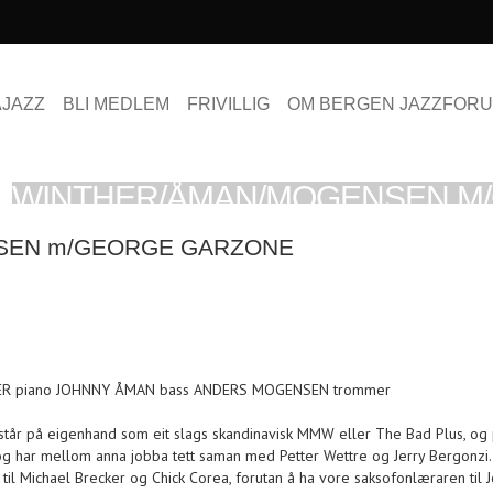
AJAZZ
BLI MEDLEM
FRIVILLIG
OM BERGEN JAZZFOR
WINTHER/ÅMAN/MOGENSEN M
SEN m/GEORGE GARZONE
ER piano JOHNNY ÅMAN bass ANDERS MOGENSEN trommer
står på eigenhand som eit slags skandinavisk MMW eller The Bad Plus, og p
 og har mellom anna jobba tett saman med Petter Wettre og Jerry Bergonz
th til Michael Brecker og Chick Corea, forutan å ha vore saksofonlæraren ti