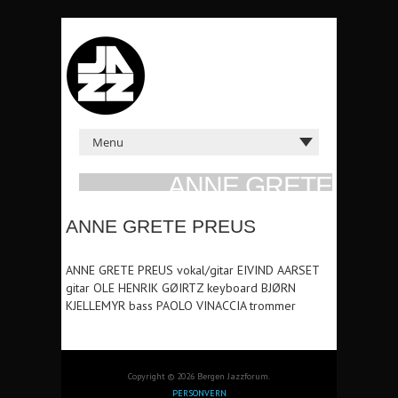
ANNE GRETE
PREUS
ANNE GRETE PREUS
TOR 3. OKT 1991 KL: 21:00 DEN
STUNDESLØSE
ANNE GRETE PREUS vokal/gitar EIVIND AARSET
gitar OLE HENRIK GØIRTZ keyboard BJØRN
KJELLEMYR bass PAOLO VINACCIA trommer
Copyright © 2026 Bergen Jazzforum.
PERSONVERN