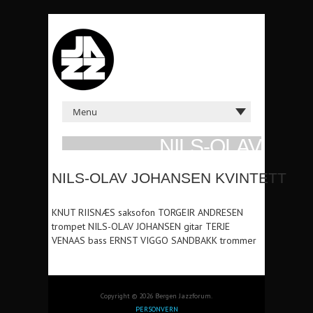
NILS-OLAV
JOHANSEN
NILS-OLAV JOHANSEN KVINTETT
KVINTETT
ONS 2. OKT 1991 KL: 21:00 DEN
KNUT RIISNÆS saksofon TORGEIR ANDRESEN
STUNDESLØSE
trompet NILS-OLAV JOHANSEN gitar TERJE
VENAAS bass ERNST VIGGO SANDBAKK trommer
Copyright © 2026 Bergen Jazzforum.
PERSONVERN