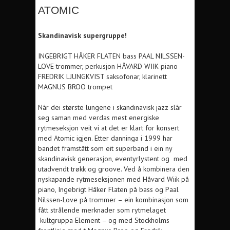
ATOMIC
Skandinavisk supergruppe!
INGEBRIGT HÅKER FLATEN bass PAAL NILSSEN-
LOVE trommer, perkusjon HÅVARD WIIK piano
FREDRIK LJUNGKVIST saksofonar, klarinett
MAGNUS BROO trompet
Når dei største lungene i skandinavisk jazz slår
seg saman med verdas mest energiske
rytmeseksjon veit vi at det er klart for konsert
med Atomic igjen. Etter danninga i 1999 har
bandet framstått som eit superband i ein ny
skandinavisk generasjon, eventyrlystent og med
utadvendt trøkk og groove. Ved å kombinera den
nyskapande rytmeseksjonen med Håvard Wiik på
piano, Ingebrigt Håker Flaten på bass og Paal
Nilssen-Love på trommer – ein kombinasjon som
fått strålende merknader som rytmelaget
kultgruppa Element – og med Stockholms