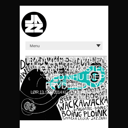
BAJAZZFESTIVALEN
TEGNEVERKSTED
MED NHU DIEP:
FRYD MED LYD!
LØR 13. SEP 2014 KL: 11:00 SARDINEN USF
KJØP BILLETT