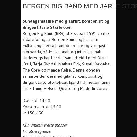
BERGEN BIG BAND MED JARLE ST
Sundagsmatiné med gitarist, komponist og
dirigent Jarle Storløkken
Bergen Big Band (BBB) blei skipa i 1991 som ei
vidareføring av Bergen Band, og har som
målsetjing å vera blant dei beste og viktigaste
storbanda, både nasjonalt og internasjonalt.
Undervegs har bandet samarbeidd med Diana
Krall, Terje Rypdal, Mathias Eick, Sissel Kyrkjebø,
The Core og mange fleire. Denne gongen
samarbeider dei med gitarist, komponist og
dirigent Jarle Storløkken, kjend frå mellom anna
Tine Thing Helseth Quartet og Made In Corea.
Dører kl. 14.00
Konsertstart kl. 15.00
kr 150 / 50
Kun unummererte plasser
Fri aldersgrense