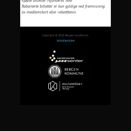
Kjøpte billetter refunderes ikke
Rabarterte billetter er kun gyldige ved fremvisning
av medlemskort eller rabattbevis
Copyright © 2026 Bergen Jazzforum.
PERSONVERN