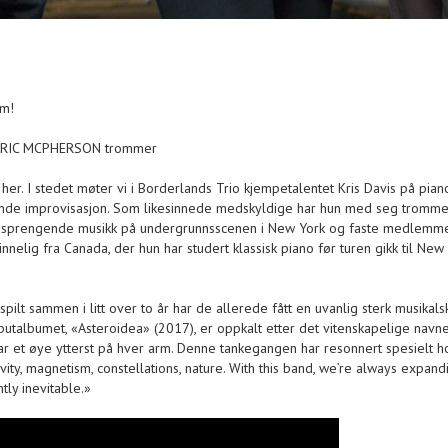
um!
 ERIC MCPHERSON trommer
 her. I stedet møter vi i Borderlands Trio kjempetalentet Kris Davis på pian
de improvisasjon. Som likesinnede medskyldige har hun med seg trommes
esprengende musikk på undergrunnsscenen i New York og faste medlemmer 
innelig fra Canada, der hun har studert klassisk piano før turen gikk til Ne
t sammen i litt over to år har de allerede fått en uvanlig sterk musikalsk 
utalbumet, «Asteroidea» (2017), er oppkalt etter det vitenskapelige navnet t
r et øye ytterst på hver arm. Denne tankegangen har resonnert spesielt 
vity, magnetism, constellations, nature. With this band, we’re always expand
tly inevitable.»