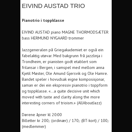
EIVIND AUSTAD TRIO
Pianotrio i toppklasse
EIVIND AUSTAD piano MAGNE THORMODSÆTER
bass HERMUND NYGAARD trommer
Jazzgeneralen på Griegakademiet er også ein
fabelaktig utøvar. Med bakgrunn frå jazzlinja i
Trondheim, er pianisten godt etablert som
frilansar i Bergen, i samspel med mellom anna
Kjetil Møster, Ole Amund Gjersvik og Ole Hamre.
Bandet speler i hovudsak eigne komposisjonar,
saman er dei ein ekspressiv pianotrio i toppform
og toppklasse. «…a quite decisive unit which
moved with taste and clarity along the more
interesting corners of trioism.» (AllAboutJazz)
Dørene åpner kl 20:00
Billetter kr 200,- (ordinær) / 170,- (BT-kort) / 100,-
(medlemmer)