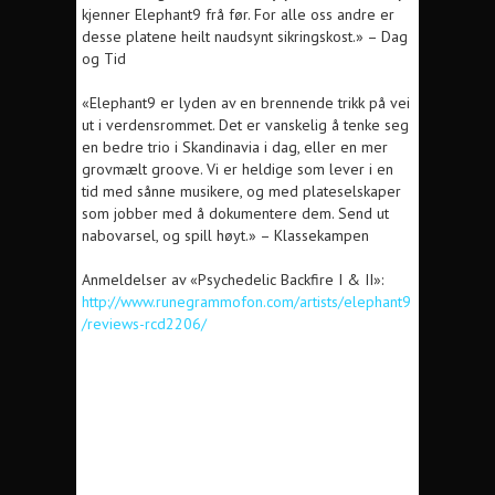
kjenner Elephant9 frå før. For alle oss andre er
desse platene heilt naudsynt sikringskost.» – Dag
og Tid
«Elephant9 er lyden av en brennende trikk på vei
ut i verdensrommet. Det er vanskelig å tenke seg
en bedre trio i Skandinavia i dag, eller en mer
grovmælt groove. Vi er heldige som lever i en
tid med sånne musikere, og med plateselskaper
som jobber med å dokumentere dem. Send ut
nabovarsel, og spill høyt.» – Klassekampen
Anmeldelser av «Psychedelic Backfire I & II»:
http://www.runegrammofon.com/artists/elephant9
/reviews-rcd2206/