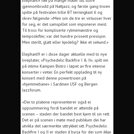
Elephant9 fikk på mange måter sitt store
gjennombrudd på Nattjazz, og første gang trioen
spilte på festivalen trille BT terningkast 6 og
skrev følgende: «Men om de tre er virtuoser hver
for seg, er det samspillet som imponerer mest.
Til tross for kompliserte rytmemønstre og
temposkifter, var det hundre prosent presisjon.
Men sterilt, glatt eller kjedelig? Ikke et sekund.»
Elephant9 er i disse dager aktuelle med to nye
liveplater, «Psychedelic Backfire I & II», spilt inn
på intime Kampen Bistro i løpet av fire intense
konserter i vinter. En perfekt opplading til ny
konsert med denne powertrioen på
«hjemmebane» i Sardinen USF og Bergen
Jazzforum.
«Dei to platene representerer også ei
oppsummering fordi bandet er attende på
scenen – staden der bandet best kjem til sin rett.
Det er på scenen i møte med publikum dei har
utvikla det særmerkte uttrykket sitt. Psychedelic
Backfire I og II er staden å byrja for dei som ikkje