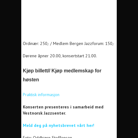
Ordinær: 250,- / Medlem Bergen Jazzforum: 150,-
Dørene åpner 20.00, konsertstart 21.00.
Kjøp billett
//
Kjøp medlemskap for
høsten
Praktisk informasjon
Konserten presenteres i samarbeid med
Vestnorsk Jazzsenter.
Meld deg på nyhetsbrevet vårt her!
Foto: Oddbjørn Steffensen