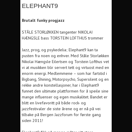
ELEPHANT9
Brutalt funky progjazz
STÅLE STORLØKKEN tangenter NIKOLAI
HÆNGSLE bass TORSTEIN LOFTHUS trommer
Jazz, prog, og psykedelia; Elephant9 kan ta
pusten fra noen og enhver. Med Ståle Storløkken
Nikolai Hængsle Eilertsen og Torstein Lofthus vet
vi at musikken blir servert tett og virtuost med en
enorm energi. Medlemmene – som har fartstid i
Bigbang, Shining, Motorpsycho, Supersilent og en
rekke andre konstellasjoner, har i Elephant9
funnet den ultimate plattformen for å speile sine
mange influenser og egen musikalitet. Bandet er
blitt en livefavoritt på både rock- og
jazzfestivaler de siste årene og er nå på vei
tilbake på Bergen Jazzforum for første gang
siden 2011!