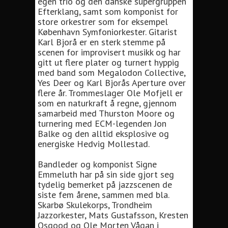
egen trio og den danske supergruppen
Efterklang, samt som komponist for
store orkestrer som for eksempel
København Symfoniorkester. Gitarist
Karl Bjorå er en sterk stemme på
scenen for improvisert musikk og har
gitt ut flere plater og turnert hyppig
med band som Megalodon Collective,
Yes Deer og Karl Bjorås Aperture over
flere år. Trommeslager Ole Mofjell er
som en naturkraft å regne, gjennom
samarbeid med Thurston Moore og
turnering med ECM-legenden Jon
Balke og den alltid eksplosive og
energiske Hedvig Mollestad.
Bandleder og komponist Signe
Emmeluth har på sin side gjort seg
tydelig bemerket på jazzscenen de
siste fem årene, sammen med bla.
Skarbø Skulekorps, Trondheim
Jazzorkester, Mats Gustafsson, Kresten
Osgood og Ole Morten Vågan i