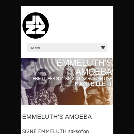
EMMELUTH’S
AMOEBA
FRE 11. FEB 2022 KL: 21:00 SARDINEN USF
KJØP BILLETT
EMMELUTH’S AMOEBA
SIGNE EMMELUTH saksofon