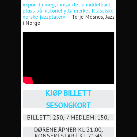
«Spør du meg, inntar det umiddelbart
plass på historiehylla merket Klassiske
norske jazzplater»
. – Terje Mosnes, Jazz
i Norge
KJØP BILLETT
SESONGKORT
BILLETT: 250,- / MEDLEM: 150,-
DØRENE ÅPNER KL 21:00,
KONSERTSTART KL 21:45