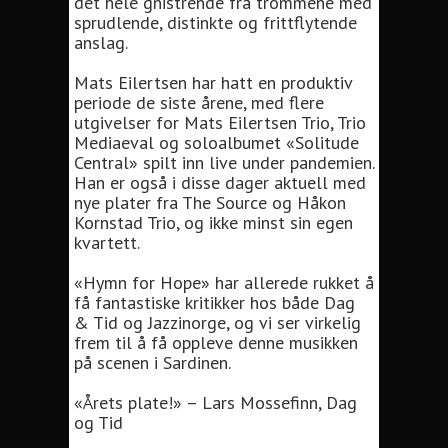
det hele gnistrende fra trommene med
sprudlende, distinkte og frittflytende
anslag.
Mats Eilertsen har hatt en produktiv
periode de siste årene, med flere
utgivelser for Mats Eilertsen Trio, Trio
Mediaeval og soloalbumet «Solitude
Central» spilt inn live under pandemien.
Han er også i disse dager aktuell med
nye plater fra The Source og Håkon
Kornstad Trio, og ikke minst sin egen
kvartett.
«Hymn for Hope» har allerede rukket å
få fantastiske kritikker hos både Dag
& Tid og Jazzinorge, og vi ser virkelig
frem til å få oppleve denne musikken
på scenen i Sardinen.
«Årets plate!» – Lars Mossefinn, Dag
og Tid