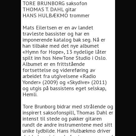
TORE BRUNBORG saksofon
THOMAS T. DAHL gitar
HANS HULBÆKMO trommer
Mats Eilertsen er en av landet
travleste bassister og har en
imponerende katalog bak seg. Nå er
han tilbake med det nye albumet
«Hymn for Hope», 13 nydelige låter
spilt inn hos NewTone Studio i Oslo.
Albumet er en frittstående
fortsettelse og videreføring av
arbeidet fra utgivelsene «Radio
Yonder» (2009) og «Skydive» (2011)
og utgis på bassistens eget selskap,
Hemli.
Tore Brunborg bidrar med strålende og
inspirert saksofonspill, Thomas Dahl er
intenst til stede og pakker gitaren
rundt de andre instrumentene med sitt
unike lydbilde. Hans Hulbækmo driver