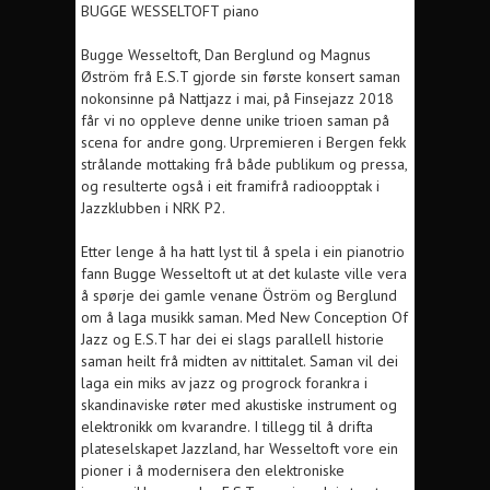
BUGGE WESSELTOFT piano
Bugge Wesseltoft, Dan Berglund og Magnus
Øström frå E.S.T gjorde sin første konsert saman
nokonsinne på Nattjazz i mai, på Finsejazz 2018
får vi no oppleve denne unike trioen saman på
scena for andre gong. Urpremieren i Bergen fekk
strålande mottaking frå både publikum og pressa,
og resulterte også i eit framifrå radioopptak i
Jazzklubben i NRK P2.
Etter lenge å ha hatt lyst til å spela i ein pianotrio
fann Bugge Wesseltoft ut at det kulaste ville vera
å spørje dei gamle venane Öström og Berglund
om å laga musikk saman. Med New Conception Of
Jazz og E.S.T har dei ei slags parallell historie
saman heilt frå midten av nittitalet. Saman vil dei
laga ein miks av jazz og progrock forankra i
skandinaviske røter med akustiske instrument og
elektronikk om kvarandre. I tillegg til å drifta
plateselskapet Jazzland, har Wesseltoft vore ein
pioner i å modernisera den elektroniske