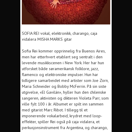
SOFIA REI vokal, elektronikk, charango, caja
vidalera MISHA MARKS gitar
Sofia Rei kommer opprinnelig fra Buenos Aires,
men har etterhvert etablert seg sentralt i den
levende musikkscenen i New York. Her har hun
utforsket både søramerikansk folklore, jazz,
flamenco og elektroniske impulser. Hun har
tidligere samarbeidet med artister som Joe Zorn,
Maria Schneider og Bobby McFerrin. På sin siste
utgivelse, «El Gavilán», hyller hun den chilenske
sangeren, aktivisten og dikteren Violeta Parr, som
ville fylt 100 i år. Albumet er spilt inn sammen
med gitarist Marc Ribot. I tillegg til et
imponerende vokalarbeid, krydret med loop-
effekter, spiller Rei også på caja vidalera, et
perkusjonsinstrument fra Argentina, og charango,