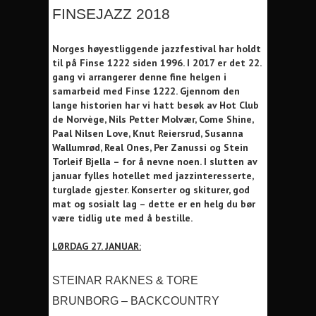
FINSEJAZZ 2018
Norges høyestliggende jazzfestival har holdt
til på Finse 1222 siden 1996. I 2017 er det 22.
gang vi arrangerer denne fine helgen i
samarbeid med Finse 1222. Gjennom den
lange historien har vi hatt besøk av Hot Club
de Norvège, Nils Petter Molvær, Come Shine,
Paal Nilsen Love, Knut Reiersrud, Susanna
Wallumrød, Real Ones, Per Zanussi og Stein
Torleif Bjella – for å nevne noen. I slutten av
januar fylles hotellet med jazzinteresserte,
turglade gjester. Konserter og skiturer, god
mat og sosialt lag – dette er en helg du bør
være tidlig ute med å bestille.
LØRDAG 27. JANUAR:
STEINAR RAKNES & TORE
BRUNBORG – BACKCOUNTRY