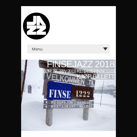
FINSEJAZZ 2018
LØR 27. JAN 2018 KL: 14:00 FINSE1222
KJØP BILLETT