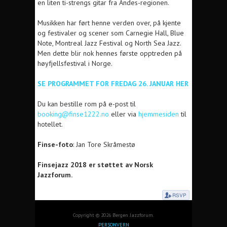
en liten ti-strengs gitar fra Andes-regionen.
Musikken har ført henne verden over, på kjente
og festivaler og scener som Carnegie Hall, Blue
Note, Montreal Jazz Festival og North Sea Jazz.
Men dette blir nok hennes første opptreden på
høyfjellsfestival i Norge.
SE PROGRAMMET FOR FREDAG 26. JANUAR HER
Du kan bestille rom på e-post til
booking@finse1222.no
eller via
hjemmesiden
til
hotellet.
Finse-foto
: Jan Tore Skråmestø
Finsejazz 2018 er støttet av Norsk
Jazzforum.
Copyright © 2026 Bergen Jazzforum.
PERSONVERN