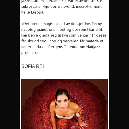
jazzmusikken, medan E.S.T var ei av dei største
suksessane ikkje berre i svensk musikkliv, men i
heile Europa.
«Det blei ei magisk stund av dei sjeldne. Ein ny,
nydeleg pianotrio er født og dei som likar slikt,
kan berre gleda seg til kva som ventar når desse
får skrudd seg i hop og verkeleg får materialet
under huda.» – Bergens Tidende om Nattjazz-
premieren.
SOFIA REI