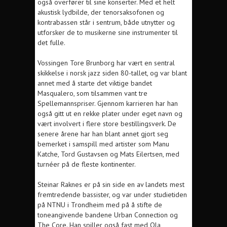
også overfører til sine konserter. Med et helt
akustisk lydbilde, der tenorsaksofonen og
kontrabassen står i sentrum, både utnytter og
utforsker de to musikerne sine instrumenter til
det fulle.
Vossingen Tore Brunborg har vært en sentral
skikkelse i norsk jazz siden 80-tallet, og var blant
annet med å starte det viktige bandet
Masqualero, som tilsammen vant tre
Spellemannspriser. Gjennom karrieren har han
også gitt ut en rekke plater under eget navn og
vært involvert i flere store bestillingsverk. De
senere årene har han blant annet gjort seg
bemerket i samspill med artister som Manu
Katche, Tord Gustavsen og Mats Eilertsen, med
turnéer på de fleste kontinenter.
Steinar Raknes er på sin side en av landets mest
fremtredende bassister, og var under studietiden
på NTNU i Trondheim med på å stifte de
toneangivende bandene Urban Connection og
The Core. Han spiller også fast med Ola