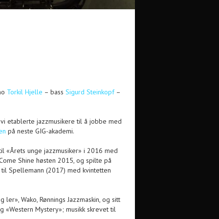
no
Torkil Hjelle
– bass
Sigurd Steinkopf
–
vi etablerte jazzmusikere til å jobbe med
en
på neste GIG-akademi.
t til «Årets unge jazzmusiker» i 2016 med
Come Shine høsten 2015, og spilte på
 til Spellemann (2017) med kvintetten
 ler», Wako, Rønnings Jazzmaskin, og sitt
«Western Mystery»; musikk skrevet til