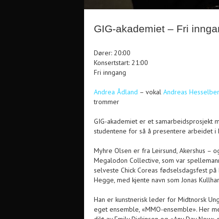
GIG-akademiet – Fri inng
Dører: 20:00
Konsertstart: 21:00
Fri inngang
Andrea Ådland
– vokal
Andreas Hesselberg
trommer
GIG-akademiet er et samarbeidsprosjekt me
studentene for så å presentere arbeidet i
Myhre Olsen er fra Leirsund, Akershus – og
Megalodon Collective, som var spellemann
selveste Chick Coreas fødselsdagsfest på
Hegge, med kjente navn som Jonas Kullham
Han er kunstnerisk leder for Midtnorsk Ung
eget ensemble, «MMO-ensemble». Her med 