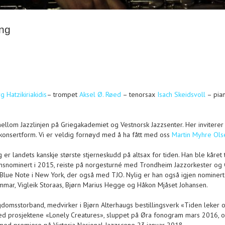
ang
 Hatzikiriakidis
– trompet
Aksel Ø. Røed
– tenorsax
Isach Skeidsvoll
– pia
llom Jazzlinjen på Griegakademiet og Vestnorsk Jazzsenter. Her inviterer 
 konsertform. Vi er veldig fornøyd med å ha fått med oss
Martin Myhre Ols
 er landets kanskje største stjerneskudd på altsax for tiden. Han ble kåre
snominert i 2015, reiste på norgesturné med Trondheim Jazzorkester og 
 Blue Note i New York, der også m
ed TJO. Nylig er han også igjen nominert
mar, Vigleik Storaas, Bjørn Marius Hegge og Håkon Mjåset Johansen.
domsstorband, medvirker i Bjørn Alterhaugs bestillingsverk «Tiden leker og
prosjektene «Lonely Creatures», sluppet på Øra fonogram mars 2016, og 