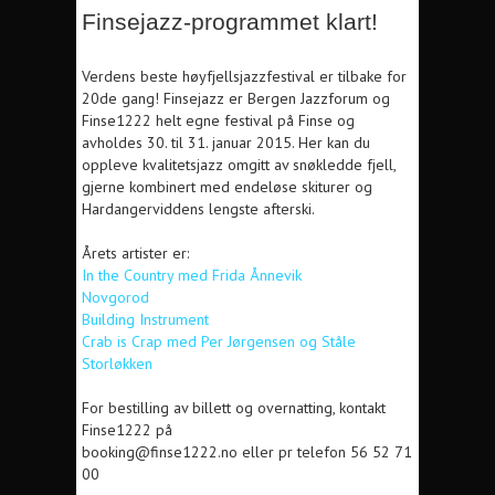
Finsejazz-programmet klart!
Verdens beste høyfjellsjazzfestival er tilbake for
20de gang! Finsejazz er Bergen Jazzforum og
Finse1222 helt egne festival på Finse og
avholdes 30. til 31. januar 2015. Her kan du
oppleve kvalitetsjazz omgitt av snøkledde fjell,
gjerne kombinert med endeløse skiturer og
Hardangerviddens lengste afterski.
Årets artister er:
In the Country med Frida Ånnevik
Novgorod
Building Instrument
Crab is Crap med Per Jørgensen og Ståle
Storløkken
For bestilling av billett og overnatting, kontakt
Finse1222 på
booking@finse1222.no eller pr telefon 56 52 71
00