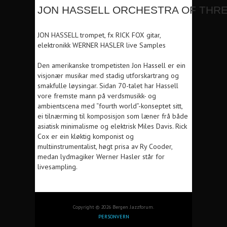
JON HASSELL ORCHESTRA OF THR
JON HASSELL trompet, fx RICK FOX gitar,
elektronikk WERNER HASLER live Samples
Den amerikanske trompetisten Jon Hassell er ein
visjonær musikar med stadig utforskartrang og
smakfulle løysingar. Sidan 70-talet har Hassell
vore fremste mann på verdsmusikk- og
ambientscena med “fourth world”-konseptet sitt,
ei tilnærming til komposisjon som læner frå både
asiatisk minimalisme og elektrisk Miles Davis. Rick
Cox er ein kløktig komponist og
multiinstrumentalist, høgt prisa av Ry Cooder,
medan lydmagiker Werner Hasler står for
livesampling.
Copyright © 2026 Bergen Jazzforum.
PERSONVERN