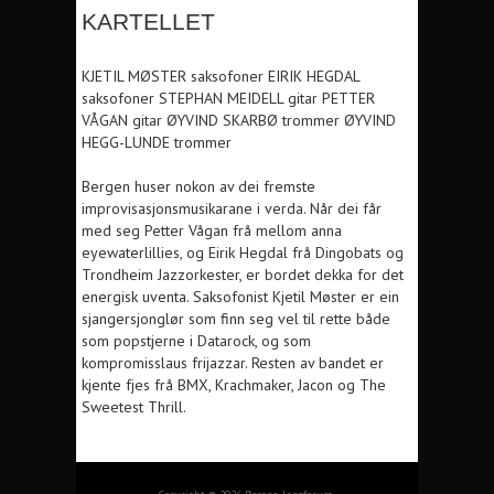
KARTELLET
KJETIL MØSTER saksofoner EIRIK HEGDAL
saksofoner STEPHAN MEIDELL gitar PETTER
VÅGAN gitar ØYVIND SKARBØ trommer ØYVIND
HEGG-LUNDE trommer
Bergen huser nokon av dei fremste
improvisasjonsmusikarane i verda. Når dei får
med seg Petter Vågan frå mellom anna
eyewaterlillies, og Eirik Hegdal frå Dingobats og
Trondheim Jazzorkester, er bordet dekka for det
energisk uventa. Saksofonist Kjetil Møster er ein
sjangersjonglør som finn seg vel til rette både
som popstjerne i Datarock, og som
kompromisslaus frijazzar. Resten av bandet er
kjente fjes frå BMX, Krachmaker, Jacon og The
Sweetest Thrill.