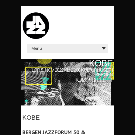
KOBE
LØR 5. NOV 2022 KL: 23:00 KULTURHUSET I
BERGEN
KJØP BILLETT
KOBE
BERGEN JAZZFORUM 50 &