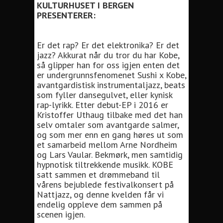
KULTURHUSET I BERGEN
PRESENTERER:
Er det rap? Er det elektronika? Er det
jazz? Akkurat når du tror du har Kobe,
så glipper han for oss igjen enten det
er undergrunnsfenomenet Sushi x Kobe,
avantgardistisk instrumentaljazz, beats
som fyller dansegulvet, eller kynisk
rap-lyrikk. Etter debut-EP i 2016 er
Kristoffer Uthaug tilbake med det han
selv omtaler som avantgarde salmer,
og som mer enn en gang høres ut som
et samarbeid mellom Arne Nordheim
og Lars Vaular. Bekmørk, men samtidig
hypnotisk tiltrekkende musikk. KOBE
satt sammen et drømmeband til
vårens bejublede festivalkonsert på
Nattjazz, og denne kvelden får vi
endelig oppleve dem sammen på
scenen igjen.