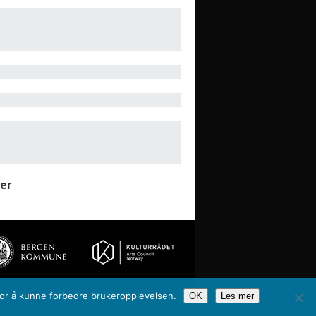
er
 for å kunne forbedre brukeropplevelsen.
OK
Les mer