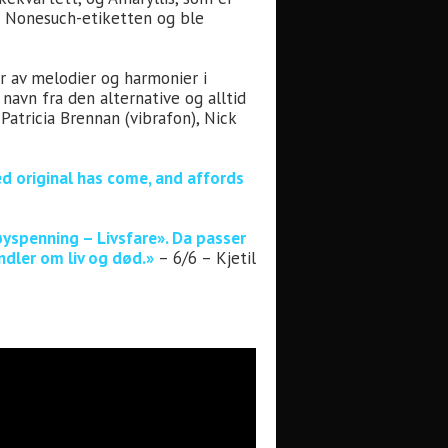
e Nonesuch-etiketten og ble
r av melodier og harmonier i
navn fra den alternative og alltid
atricia Brennan (vibrafon), Nick
ed original has come, and affords
øyspenning – Livsfare». Da passer
ndler om liv og død.»
– 6/6 – Kjetil