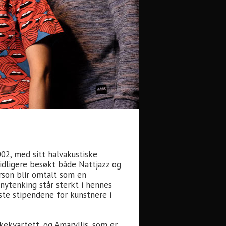
02, med sitt halvakustiske
tidligere besøkt både Nattjazz og
rson blir omtalt som en
nytenking står sterkt i hennes
ste stipendene for kunstnere i
ekvartett, og Amaryllis, som er