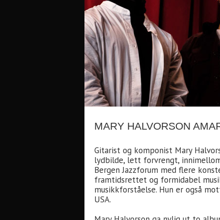
MARY HALVORSON AMAR
Gitarist og komponist Mary Halvor
lydbilde, lett forvrengt, innimell
Bergen Jazzforum med flere konstel
framtidsrettet og formidabel musik
musikkforståelse. Hun er også mott
USA.
Mary Halvorson ga nylig ut to alb