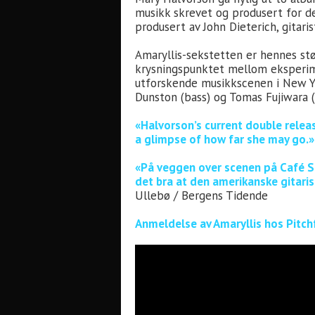
musikk skrevet og produsert for d
produsert av John Dieterich, gitari
Amaryllis-sekstetten er hennes stø
krysningspunktet mellom eksperimen
utforskende musikkscenen i New Yor
Dunston (bass) og Tomas Fujiwara 
«Halvorson’s current double relea
a glimpse of how far she may go.»
«På veggen over scenen på Café St
det bra at den amerikanske gitari
Ullebø / Bergens Tidende
Anmeldelse av Amaryllis hos Pitch