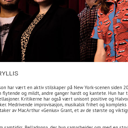
YLLIS
son har vært en aktiv stilskaper på New York-scenen siden 20
om flytende og mildt, andre ganger hardt og kantete. Hun har 
lasjoner. Kritikerne har også vært unisont positive og Halvo
er. Medrivende improvisasjon, musikalsk frihet og kompleks 
aker av MacArthur «Genius» Grant, et av de største og viktig
um samtidig: Belladonna, der hun samarbeider om med en stryk