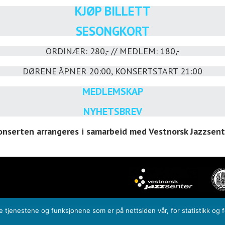
KJØP BILLETT
SESONGKORT
ORDINÆR: 280,- // MEDLEM: 180,-
DØRENE ÅPNER 20:00, KONSERTSTART 21:00
MEDLEMSKAP
NYHETSBREV
onserten arrangeres i samarbeid med Vestnorsk Jazzsent
de tjenestene og funksjonene som er på nettsiden vår, for statistikk og