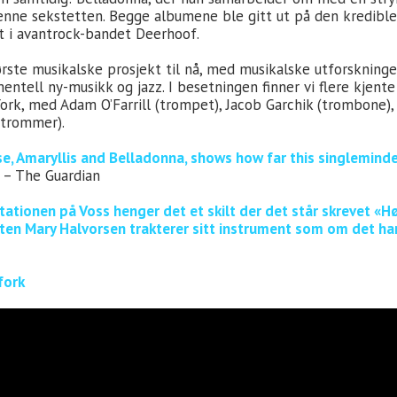
enne sekstetten. Begge albumene ble gitt ut på den kredibl
st i avantrock-bandet Deerhoof.
rste musikalske prosjekt til nå, med musikalske utforskninge
tell ny-musikk og jazz. I besetningen finner vi flere kjente 
k, med Adam O’Farrill (trompet), Jacob Garchik (trombone), P
(trommer).
se, Amaryllis and Belladonna, shows how far this singlemind
– The Guardian
ationen på Voss henger det et skilt der det står skrevet «H
sten Mary Halvorsen trakterer sitt instrument som om det ha
fork