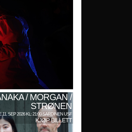
ANAKA / MORGAN /
STRØNEN
 11. SEP 2026 KL: 21:00 SARDINEN USF
KJØP BILLETT