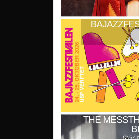
BAJAZZFES
SØN 25
THE MESSTH
B
ONS 4. 