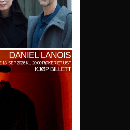
DANIEL LANOIS
 18. SEP 2026 KL: 20:00 RØKERIET USF
KJØP BILLETT