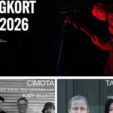
CIMOTA
T
 SEP 2026 KL: 20:00 SARDINEN USF
KJØP BILLETT
FRE