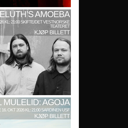
ELUTH’S AMOEBA
026 KL: 21:00 SKIFTE/DET VESTNORSKE
TEATERET
KJØP BILLETT
L MULELID: AGOJA
 16. OKT 2026 KL: 21:00 SARDINEN USF
KJØP BILLETT