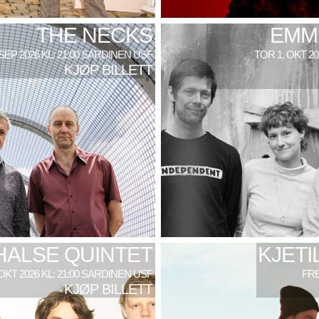
THE NECKS
EMM
 SEP 2026 KL: 21:00 SARDINEN USF
TOR 1. OKT 2
KJØP BILLETT
HALSE QUINTET
KJETI
 OKT 2026 KL: 21:00 SARDINEN USF
FRE
KJØP BILLETT