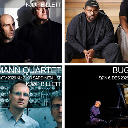
KJØP BILLETT
SMANN QUARTET
BU
NOV 2026 KL: 21:00 SARDINEN USF
SØN 6. DES 202
KJØP BILLETT