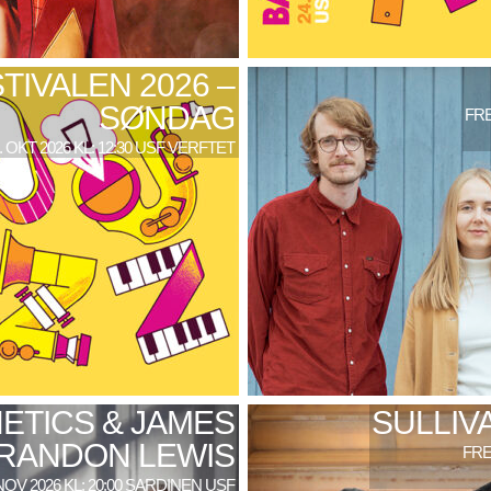
TIVALEN 2026 –
SØNDAG
FRE
. OKT 2026 KL: 12:30 USF VERFTET
ETICS & JAMES
SULLIV
RANDON LEWIS
FRE
NOV 2026 KL: 20:00 SARDINEN USF