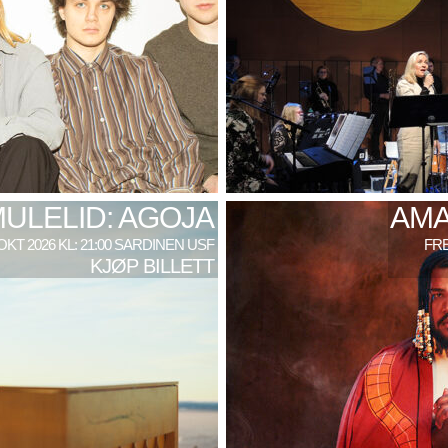
MULELID: AGOJA
AMA
 OKT 2026 KL: 21:00 SARDINEN USF
FRE
KJØP BILLETT