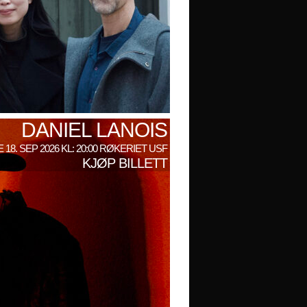
DANIEL LANOIS
 18. SEP 2026 KL: 20:00 RØKERIET USF
KJØP BILLETT