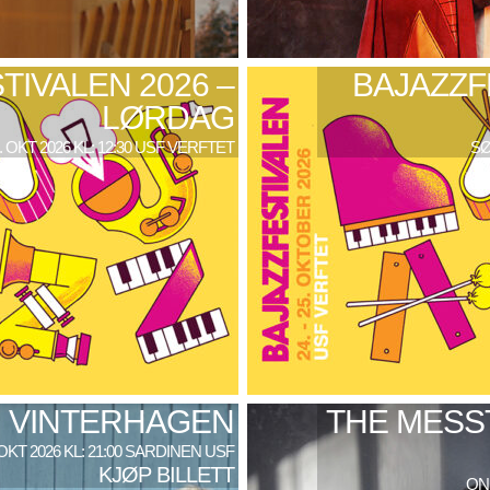
TIVALEN 2026 –
BAJAZZF
LØRDAG
. OKT 2026 KL: 12:30 USF VERFTET
SØ
VINTERHAGEN
THE MESS
 OKT 2026 KL: 21:00 SARDINEN USF
KJØP BILLETT
ONS