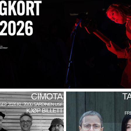
CIMOTA
T
 SEP 2026 KL: 20:00 SARDINEN USF
KJØP BILLETT
FRE