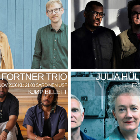
 FORTNER TRIO
JULIA HÜ
NOV 2026 KL: 21:00 SARDINEN USF
FRE
KJØP BILLETT