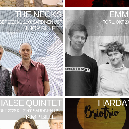
THE NECKS
EMM
 SEP 2026 KL: 21:00 SARDINEN USF
TOR 1. OKT 2
KJØP BILLETT
HALSE QUINTET
HARDAN
 OKT 2026 KL: 21:00 SARDINEN USF
KJØP BILLETT