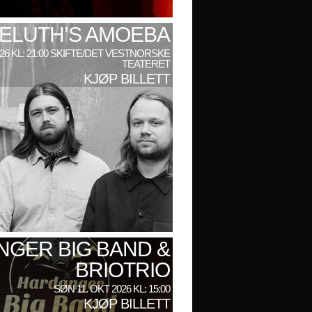
ELUTH’S AMOEBA
026 KL: 21:00 SKIFTE/DET VESTNORSKE
TEATERET
KJØP BILLETT
GER BIG BAND &
BRIOTRIO
SØN 11. OKT 2026 KL: 15:00
KJØP BILLETT