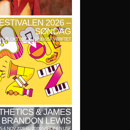
ESTIVALEN 2026 –
SØNDAG
N 25. OKT 2026 KL: 12:30 USF VERFTET
THETICS & JAMES
BRANDON LEWIS
 4. NOV 2026 KL: 20:00 SARDINEN USF