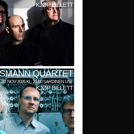
KJØP BILLETT
LSMANN QUARTET
 20. NOV 2026 KL: 21:00 SARDINEN USF
KJØP BILLETT