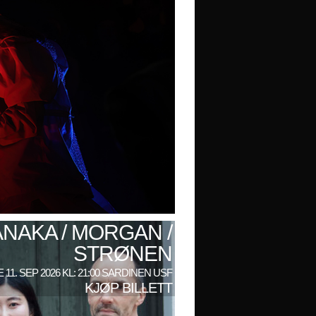
ANAKA / MORGAN /
STRØNEN
 11. SEP 2026 KL: 21:00 SARDINEN USF
KJØP BILLETT