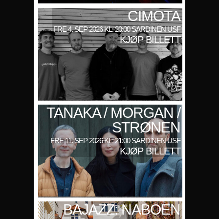
CIMOTA
FRE 4. SEP 2026 KL: 20:00 SARDINEN USF
KJØP BILLETT
TANAKA / MORGAN /
STRØNEN
FRE 11. SEP 2026 KL: 21:00 SARDINEN USF
KJØP BILLETT
BAJAZZ: NABOEN