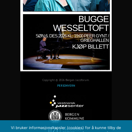
BUGGE
WESSELTOFT
SØN 6. DES 2026 KL: 19:00 PEER GYNT /
GRIEGHALLEN
KJØP BILLETT
Copyright © 2026 Bergen Jazzforum.
PERSONVERN
Vi bruker informasjonskapsler (cookies) for å kunne tilby de