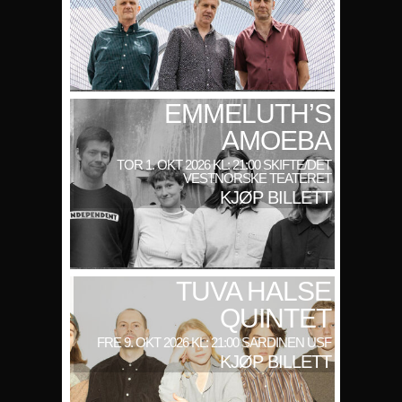
EMMELUTH’S
AMOEBA
TOR 1. OKT 2026 KL: 21:00 SKIFTE/DET
VESTNORSKE TEATERET
KJØP BILLETT
TUVA HALSE
QUINTET
FRE 9. OKT 2026 KL: 21:00 SARDINEN USF
KJØP BILLETT