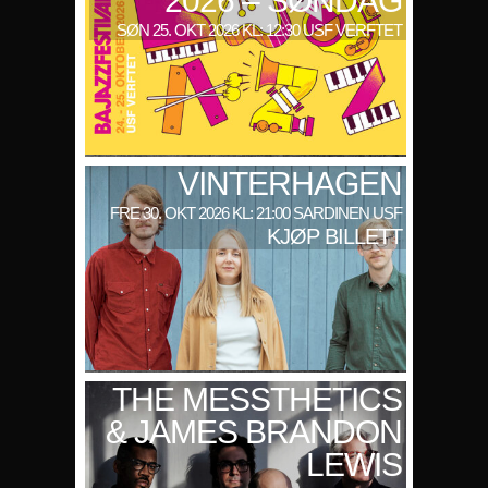
2026 – SØNDAG
SØN 25. OKT 2026 KL: 12:30 USF VERFTET
VINTERHAGEN
FRE 30. OKT 2026 KL: 21:00 SARDINEN USF
KJØP BILLETT
THE MESSTHETICS
& JAMES BRANDON
LEWIS