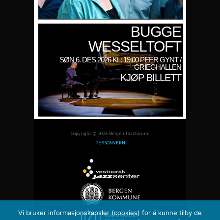
BUGGE
WESSELTOFT
SØN 6. DES 2026 KL: 19:00 PEER GYNT /
GRIEGHALLEN
KJØP BILLETT
Copyright © 2026 Bergen Jazzforum.
PERSONVERN
Vi bruker informasjonskapsler (cookies) for å kunne tilby de