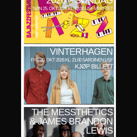
2026 – SØNDAG
SØN 25. OKT 2026 KL: 12:30 USF VERFTET
VINTERHAGEN
FRE 30. OKT 2026 KL: 21:00 SARDINEN USF
KJØP BILLETT
THE MESSTHETICS
& JAMES BRANDON
LEWIS