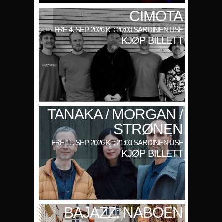
CIMOTA
FRE 4. SEP 2026 KL: 20:00 SARDINEN USF
KJØP BILLETT
TANAKA / MORGAN /
STRØNEN
FRE 11. SEP 2026 KL: 21:00 SARDINEN USF
KJØP BILLETT
BAJAZZ: NABOEN