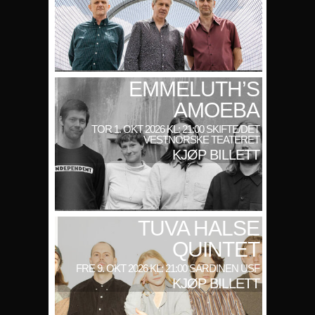
EMMELUTH’S
AMOEBA
TOR 1. OKT 2026 KL: 21:00 SKIFTE/DET
VESTNORSKE TEATERET
KJØP BILLETT
TUVA HALSE
QUINTET
FRE 9. OKT 2026 KL: 21:00 SARDINEN USF
KJØP BILLETT