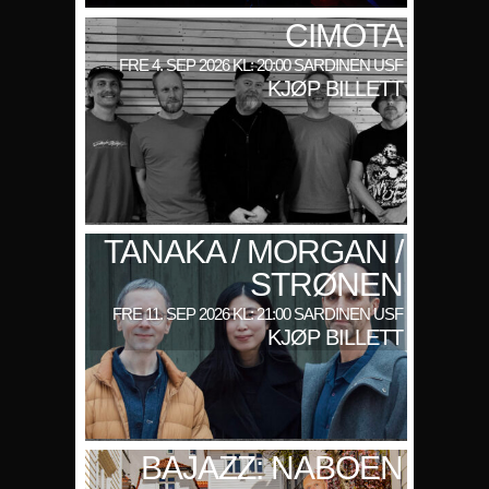
CIMOTA
FRE 4. SEP 2026 KL: 20:00 SARDINEN USF
KJØP BILLETT
TANAKA / MORGAN /
STRØNEN
FRE 11. SEP 2026 KL: 21:00 SARDINEN USF
KJØP BILLETT
BAJAZZ: NABOEN