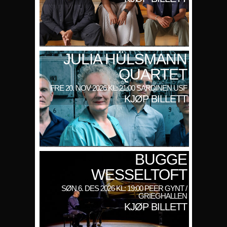
JULIA HÜLSMANN
QUARTET
FRE 20. NOV 2026 KL: 21:00 SARDINEN USF
KJØP BILLETT
BUGGE
WESSELTOFT
SØN 6. DES 2026 KL: 19:00 PEER GYNT /
GRIEGHALLEN
KJØP BILLETT