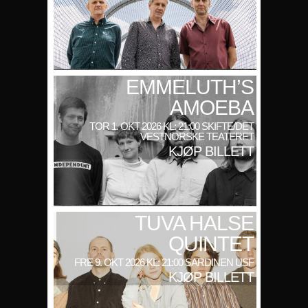
EMMELUTH’S
AMOEBA
TOR 1. OKT 2026 KL: 21:00 SKIFTE/DET
VESTNORSKE TEATERET
KJØP BILLETT
TUVA HALSE
QUINTET
FRE 9. OKT 2026 KL: 21:00 SARDINEN USF
KJØP BILLETT