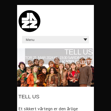
TELL US
TOR 21. MAR 2024 KL: 19:30 SARDINEN USF
KJØP BILLETT
TELL US
Et sikkert vårtegn er den årlige