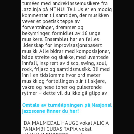
turnéen med andreklassemusikere fra
Jazzlinja på NTNU! Tell Us er en modig
kommentar til samtiden, der musikken
vever et poetisk teppe av
forventninger, drømmer og
bekymringer, formidlet av 16 unge
musikere. Ensemblet har en felles
lidenskap for improvisasjonsbasert
musikk. Alle bidrar med komposisjoner,
både streite og skakke, med uventede
innfall, inspirert av disco, swing, soul,
rock, frijazz og samtidsmusikk. Bli med
inn i en tidslomme hvor ord møter
musikk og fortellingen blir til skjøre,
vakre og hese toner og pulserende
rytmer – dette vil du ikke gå glipp av!
Omtale av turnéåpningen på Nasjonal
jazzscene finner du her!
IDA MALMEDAL HAUGE vokal ALICIA
PANAMBI CUBAS TAPIA vokal