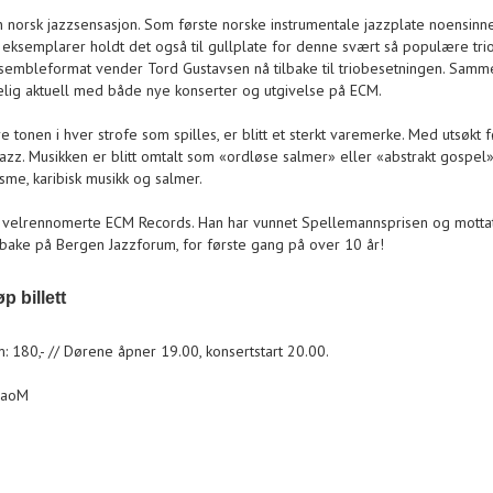
n norsk jazzsensasjon. Som første norske instrumentale jazzplate noensinn
eksemplarer holdt det også til gullplate for denne svært så populære trioe
 ensembleformat vender Tord Gustavsen nå tilbake til triobesetningen. Sam
lig aktuell med både nye konserter og utgivelse på ECM.
 tonen i hver strofe som spilles, er blitt et sterkt varemerke. Med utsøkt 
z. Musikken er blitt omtalt som «ordløse salmer» eller «abstrakt gospel».
sme, karibisk musikk og salmer.
t velrennomerte ECM Records. Han har vunnet Spellemannsprisen og mottatt 
lbake på Bergen Jazzforum, for første gang på over 10 år!
p billett
 180,- // Dørene åpner 19.00, konsertstart 20.00.
caoM