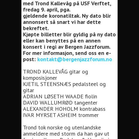
med Trond Kallevåg på USF Verftet,
fredag 9. april, pga.
gjeldende koronatiltak. Ny dato blir
annonsert så snart vi har dette
bekreftet.
Kjøpte billetter blir gyldig på ny dato
eller kan benyttes på en annen
konsert i regi av Bergen Jazzforum.
For mer informasjon, send oss en e-
post:
kontakt@bergenjazzforum.no
TROND KALLEVÅG gitar og
komposisjoner
KJETIL STEENSNÆS pedalsteel og
gitar
ADRIAN LØSETH WAADE fiolin
DAVID WALLUMRØD tangenter
ALEXANDER HOHOLM kontrabass
IVAR MYRSET ASHEIM trommer
Trond tok norske og utenlandske
anmeldere med storm da han gav ut