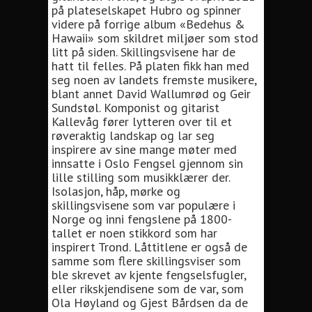
på plateselskapet Hubro og spinner
videre på forrige album «Bedehus &
Hawaii» som skildret miljøer som stod
litt på siden. Skillingsvisene har de
hatt til felles. På platen fikk han med
seg noen av landets fremste musikere,
blant annet David Wallumrød og Geir
Sundstøl. Komponist og gitarist
Kallevåg fører lytteren over til et
røveraktig landskap og lar seg
inspirere av sine mange møter med
innsatte i Oslo Fengsel gjennom sin
lille stilling som musikklærer der.
Isolasjon, håp, mørke og
skillingsvisene som var populære i
Norge og inni fengslene på 1800-
tallet er noen stikkord som har
inspirert Trond. Låttitlene er også de
samme som flere skillingsviser som
ble skrevet av kjente fengselsfugler,
eller rikskjendisene som de var, som
Ola Høyland og Gjest Bårdsen da de