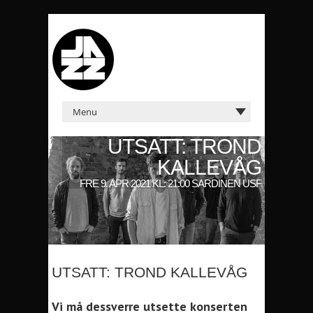
UTSATT: TROND
KALLEVÅG
FRE 9. APR 2021 KL: 21:00 SARDINEN USF
UTSATT: TROND KALLEVÅG
Vi må dessverre utsette konserten