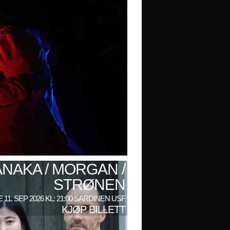
ANAKA / MORGAN /
STRØNEN
 11. SEP 2026 KL: 21:00 SARDINEN USF
KJØP BILLETT