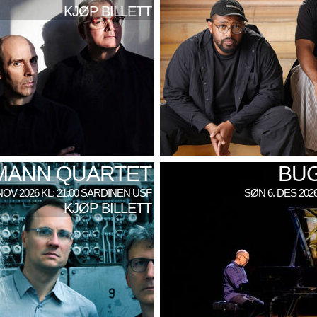
KJØP BILLETT
SMANN QUARTET
BU
NOV 2026 KL: 21:00 SARDINEN USF
SØN 6. DES 202
KJØP BILLETT