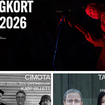
CIMOTA
T
 SEP 2026 KL: 20:00 SARDINEN USF
KJØP BILLETT
FRE