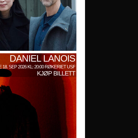
DANIEL LANOIS
 18. SEP 2026 KL: 20:00 RØKERIET USF
KJØP BILLETT