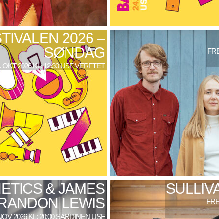
TIVALEN 2026 –
SØNDAG
FRE
. OKT 2026 KL: 12:30 USF VERFTET
ETICS & JAMES
SULLIV
RANDON LEWIS
FRE
NOV 2026 KL: 20:00 SARDINEN USF