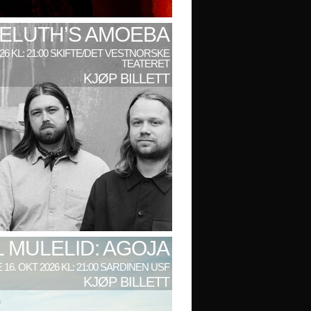
ELUTH’S AMOEBA
026 KL: 21:00 SKIFTE/DET VESTNORSKE
TEATERET
KJØP BILLETT
L MULELID: AGOJA
 16. OKT 2026 KL: 21:00 SARDINEN USF
KJØP BILLETT