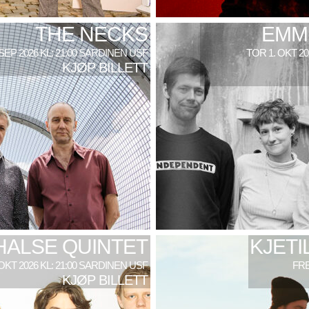
THE NECKS
EMM
 SEP 2026 KL: 21:00 SARDINEN USF
TOR 1. OKT 2
KJØP BILLETT
HALSE QUINTET
KJETI
 OKT 2026 KL: 21:00 SARDINEN USF
FRE
KJØP BILLETT