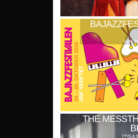
BAJAZZFES
SØN 25
THE MESSTH
B
ONS 4. 