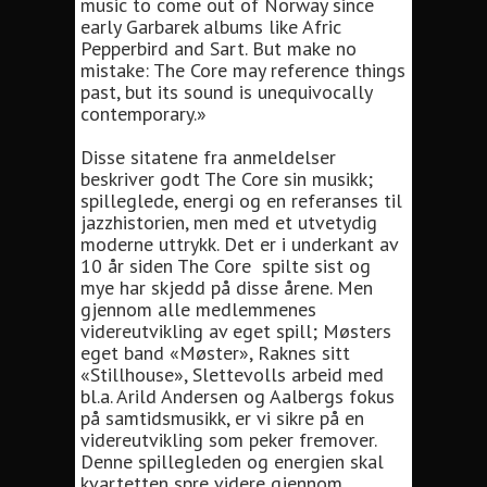
music to come out of Norway since
early Garbarek albums like Afric
Pepperbird and Sart. But make no
mistake: The Core may reference things
past, but its sound is unequivocally
contemporary.»
Disse sitatene fra anmeldelser
beskriver godt The Core sin musikk;
spilleglede, energi og en referanses til
jazzhistorien, men med et utvetydig
moderne uttrykk. Det er i underkant av
10 år siden The Core spilte sist og
mye har skjedd på disse årene. Men
gjennom alle medlemmenes
videreutvikling av eget spill; Møsters
eget band «Møster», Raknes sitt
«Stillhouse», Slettevolls arbeid med
bl.a. Arild Andersen og Aalbergs fokus
på samtidsmusikk, er vi sikre på en
videreutvikling som peker fremover.
Denne spillegleden og energien skal
kvartetten spre videre gjennom