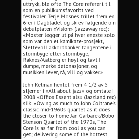
uttrykk, ble ofte The Core referert til
som en publikumsfavoritt ved
festivaler. Terje Mosnes trillet frem en
6-er i Dagbladet og skrev følgende om
debutplaten «Vision» (Jazzaway rec):
«Møster legger ut på hver eneste solo
som var den et kamikaze-prosjekt,
Slettevoll akkordbanker tangentene i
stormbyge etter stormbyge,
Raknes/Aalberg er høyt og lavt i
dumpe, mørke detonasjoner, og
musikken lever, rå, vill og vakker.»
John Kelman hentet frem 4 1/2 av 5
stjerner i «All about jazz» og omtale i
2008 «Office Essentials» (Jazzland rec)
slik: «Owing as much to John Coltrane’s
classic mid-1960s quartet as it does
the closer-to-home Jan Garbarek/Bobo
Stenson Quartet of the 1970s, The
Core is as far from cool as you can
get; delivering some of the hottest