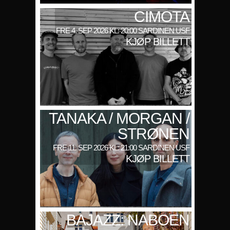
CIMOTA
FRE 4. SEP 2026 KL: 20:00 SARDINEN USF
KJØP BILLETT
TANAKA / MORGAN /
STRØNEN
FRE 11. SEP 2026 KL: 21:00 SARDINEN USF
KJØP BILLETT
BAJAZZ: NABOEN