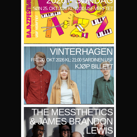
2026 – SØNDAG
SØN 25. OKT 2026 KL: 12:30 USF VERFTET
VINTERHAGEN
FRE 30. OKT 2026 KL: 21:00 SARDINEN USF
KJØP BILLETT
THE MESSTHETICS
& JAMES BRANDON
LEWIS