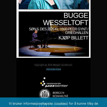
BUGGE
WESSELTOFT
SØN 6. DES 2026 KL: 19:00 PEER GYNT /
GRIEGHALLEN
KJØP BILLETT
Copyright © 2026 Bergen Jazzforum.
PERSONVERN
Vi bruker informasjonskapsler (cookies) for å kunne tilby de