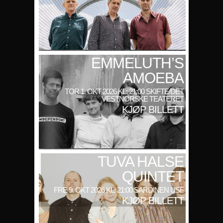
EMMELUTH’S
AMOEBA
TOR 1. OKT 2026 KL: 21:00 SKIFTE/DET
VESTNORSKE TEATERET
KJØP BILLETT
TUVA HALSE
QUINTET
FRE 9. OKT 2026 KL: 21:00 SARDINEN USF
KJØP BILLETT